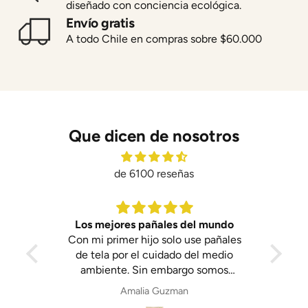
diseñado con conciencia ecológica.
Envío gratis
A todo Chile en compras sobre $60.000
Que dicen de nosotros
de 6100 reseñas
mundo
Fueron un regalo aún no nace la gua
pañales
Fueron un regalo aún no nace la gua
 medio
gua
omos
ec
jar por
Anónimo
o estar