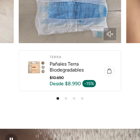
TERRA
Pañales Terra
Biodegradables
$10.690
Precio regular
Desde $8.990
-15%
Precio de venta