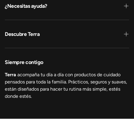
Toallitas sachet
¿Necesitas ayuda?
Contáctanos
Dónde comprar
Descubre Terra
Venta empresa
Sobre nosotros
Sustentabilidad
Siempre contigo
Transparencia
Terra
acompaña tu día a día con productos de cuidado
pensados para toda la familia. Prácticos, seguros y suaves,
están diseñados para hacer tu rutina más simple, estés
donde estés.
© 2026 TERRA