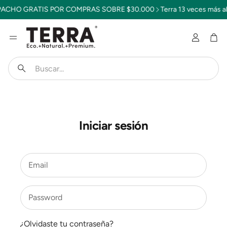
ACHO GRATIS POR COMPRAS SOBRE $30.000
Terra 13 veces más 
Cuenta
Car
Buscar
Iniciar sesión
Error
Email
Password
¿Olvidaste tu contraseña?