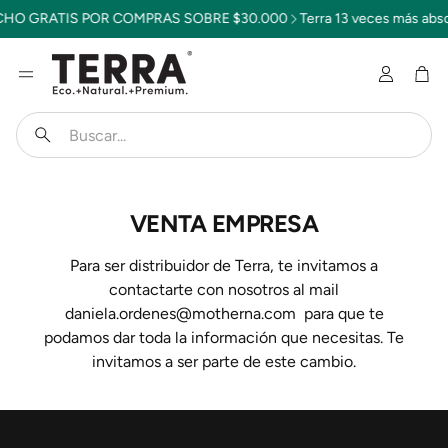
HO GRATIS POR COMPRAS SOBRE $30.000
Terra 13 veces más abs
Cuenta
Car
Buscar
VENTA EMPRESA
Para ser distribuidor de Terra, te invitamos a
contactarte con nosotros al mail
daniela.ordenes@motherna.com para que te
podamos dar toda la información que necesitas. Te
invitamos a ser parte de este cambio.