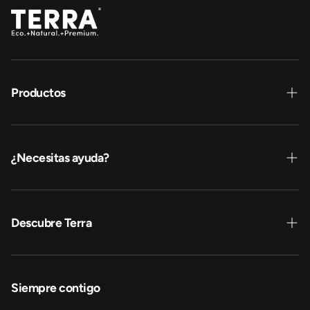
Productos
Pañales y pants
Toallitas sachet
¿Necesitas ayuda?
Contáctanos
Dónde comprar
Descubre Terra
Venta empresa
Sobre nosotros
Sustentabilidad
Siempre contigo