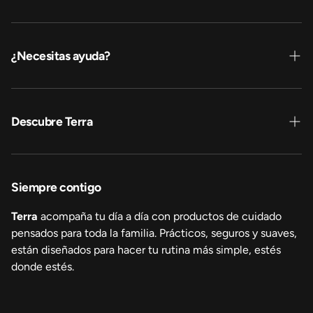
Pañales y pants
Toallitas sachet
¿Necesitas ayuda?
Contáctanos
Dónde comprar
Descubre Terra
Venta empresa
Sobre nosotros
Sustentabilidad
Siempre contigo
Transparencia
Terra
acompaña tu día a día con productos de cuidado
pensados para toda la familia. Prácticos, seguros y suaves,
están diseñados para hacer tu rutina más simple, estés
donde estés.